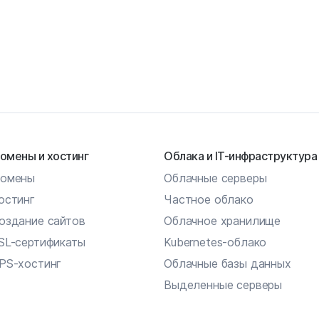
омены и хостинг
Облака и IT-инфраструктура
омены
Облачные серверы
остинг
Частное облако
оздание сайтов
Облачное хранилище
SL-сертификаты
Kubernetes-облако
PS-хостинг
Облачные базы данных
Выделенные серверы