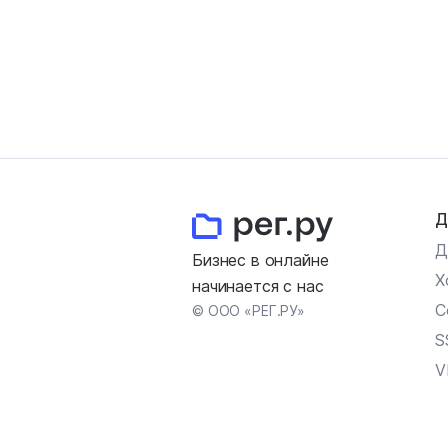
Д
Д
Бизнес в онлайне
Х
начинается с нас
С
© ООО «РЕГ.РУ»
S
V