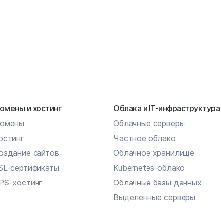
омены и хостинг
Облака и IT-инфраструктура
омены
Облачные серверы
остинг
Частное облако
оздание сайтов
Облачное хранилище
SL-сертификаты
Kubernetes-облако
PS-хостинг
Облачные базы данных
Выделенные серверы