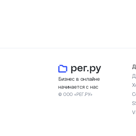
Д
Д
Бизнес в онлайне
Х
начинается с нас
С
© ООО «РЕГ.РУ»
S
V